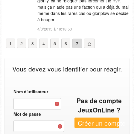
glorify, ça ne "bloque" pas forcément le RvR
mais ça n'aide pas une faction qui a déjà du mal
même dans les rares cas où gloriplow se décide
à bouger.
4/3/2013 à 19:18:53
1
2
3
4
5
6
7
Vous devez vous identifier pour réagir.
Nom d'utilisateur
Pas de compte
JeuxOnLine ?
Mot de passe
Créer un compte