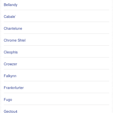
Bellandy
Cabale`
Chantelune
Chrome Shiel
Cleophis
Crowzer
Falkynn
Franknfurter
Fugo
Gectou4