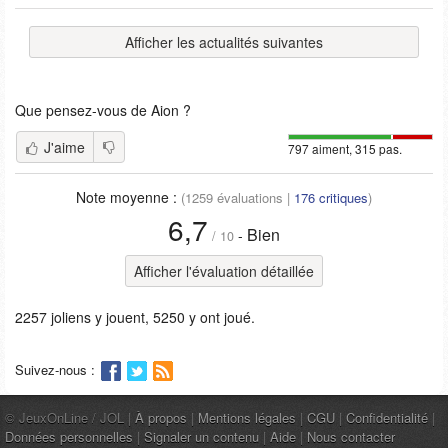
Afficher les actualités suivantes
Que pensez-vous de
Aion
?
J'aime
797 aiment, 315 pas.
Note moyenne :
(
1259
évaluations |
176
critiques
)
6,7
Bien
-
/
10
Afficher l'évaluation détaillée
2257 joliens y jouent, 5250 y ont joué.
Suivez-nous :
© JeuxOnLine / JOL |
À propos
|
Mentions légales
|
CGU
|
Confidentialité
|
Données personnelles
|
Signaler un contenu
|
Aide
|
Nous contacter