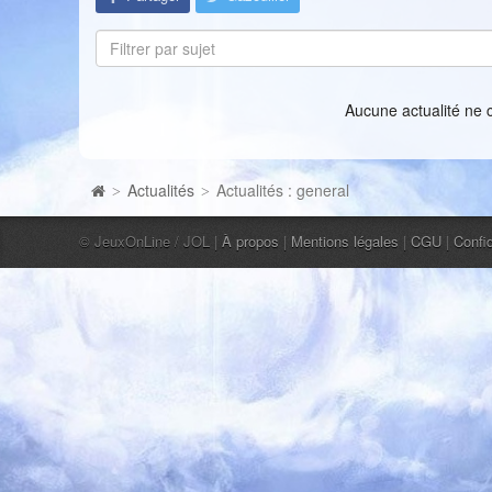
Filtrer par sujet
Aucune actualité ne 
Actualités
Actualités : general
>
>
© JeuxOnLine / JOL |
À propos
|
Mentions légales
|
CGU
|
Confid