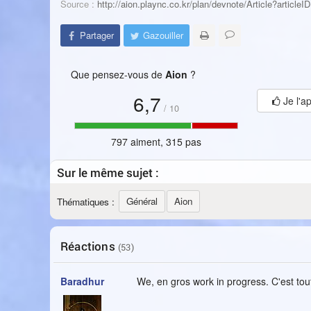
Source :
http://aion.plaync.co.kr/plan/devnote/Article?articleI
Partager
Gazouiller
Que pensez-vous de
Aion
?
6,7
Je l'a
/
10
797 aiment, 315 pas
Sur le même sujet :
Général
Aion
Thématiques :
Réactions
(53)
Baradhur
We, en gros work in progress. C'est to