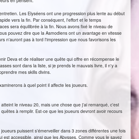
peurs en pensent.
entretien. Les Elyséens ont une progression plus lente au début
de vers la fin. Par conséquent, l'effort et le temps
ces sera équilibrée à la fin. Nous avons fixé le niveau de
ous pouvez dire que la Asmodiens ont un avantage en vitesse
s n'auront pas à tord l'impression que nous favorisons les
venir Deva et de réaliser une quête qui offre en récompense le
ses sont dans la liste, si je prends le mauvais livre, il n'y a
prendre mes skills divins.
inerons à quel point il affecte les joueurs.
 atteint le niveau 20, mais une chose que j'ai remarqué, c'est
quêtes à remplir. Est-ce que les joueurs devront avoir recours
s joueurs puissent s'émerveiller dans 3 zones différentes une fois
+ qui est accessible, ainsi que les Abysses. Comme vous le savez