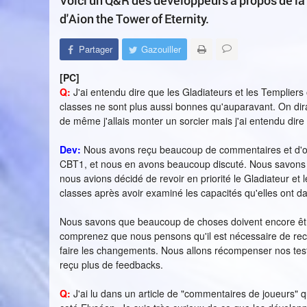
Voici un Q&R des développeurs à propos de la
d'Aion the Tower of Eternity.
Partager
Gazouiller
[PC]
Q:
J'ai entendu dire que les Gladiateurs et les Templiers
classes ne sont plus aussi bonnes qu'auparavant. On dirait
de même j'allais monter un sorcier mais j'ai entendu dire 
Dev:
Nous avons reçu beaucoup de commentaires et d'opin
CBT1, et nous en avons beaucoup discuté. Nous savons 
nous avions décidé de revoir en priorité le Gladiateur et 
classes après avoir examiné les capacités qu'elles ont d
Nous savons que beaucoup de choses doivent encore être a
comprenez que nous pensons qu'il est nécessaire de rec
faire les changements. Nous allons récompenser nos test
reçu plus de feedbacks.
Q:
J'ai lu dans un article de "commentaires de joueurs" q