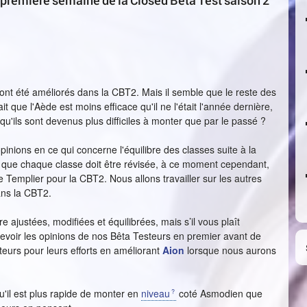
 première semaine de la Closed Beta Test saison 2
 ont été améliorés dans la CBT2. Mais il semble que le reste des
 que l'Aède est moins efficace qu'il ne l'était l'année dernière,
qu'ils sont devenus plus difficiles à monter que par le passé ?
ions en ce qui concerne l'équilibre des classes suite à la
que chaque classe doit être révisée, à ce moment cependant,
le Templier pour la CBT2. Nous allons travailler sur les autres
ans la CBT2.
justées, modifiées et équilibrées, mais s’il vous plaît
evoir les opinions de nos Bêta Testeurs en premier avant de
eurs pour leurs efforts en améliorant
Aion
lorsque nous aurons
u'il est plus rapide de monter en
niveau
coté Asmodien que