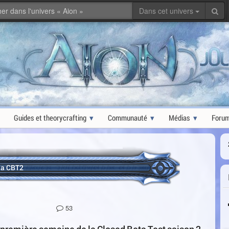
Dans cet univers
Guides et theorycrafting
Communauté
Médias
Foru
 la CBT2
53