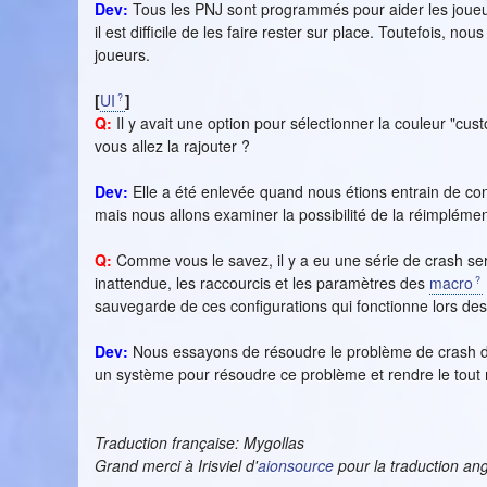
Dev:
Tous les PNJ sont programmés pour aider les joueurs
il est difficile de les faire rester sur place. Toutefois, 
joueurs.
[
UI
]
Q:
Il y avait une option pour sélectionner la couleur "cu
vous allez la rajouter ?
Dev:
Elle a été enlevée quand nous étions entrain de con
mais nous allons examiner la possibilité de la réimpléme
Q:
Comme vous le savez, il y a eu une série de crash se
inattendue, les raccourcis et les paramètres des
macro
sauvegarde de ces configurations qui fonctionne lors des
Dev:
Nous essayons de résoudre le problème de crash de
un système pour résoudre ce problème et rendre le tout m
Traduction française: Mygollas
Grand merci à Irisviel d'
aionsource
pour la traduction ang