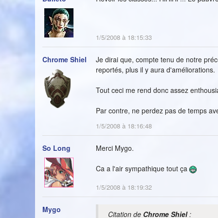
1/5/2008 à 18:15:33
Chrome Shiel
Je dirai que, compte tenu de notre pré
reportés, plus il y aura d'améliorations.
Tout ceci me rend donc assez enthousia
Par contre, ne perdez pas de temps ave
1/5/2008 à 18:16:48
So Long
Merci Mygo.
Ca a l'air sympathique tout ça
1/5/2008 à 18:19:32
Mygo
Citation de
Chrome Shiel
: