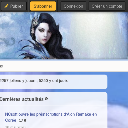
Publier
S'abonner
Connexion
Créer un compte
ms
2257 joliens y jouent, 5250 y ont joué.
Dernières actualités
NCsoft ouvre les préinscriptions d'Aion Remake en
Corée
6
16 mai 2026