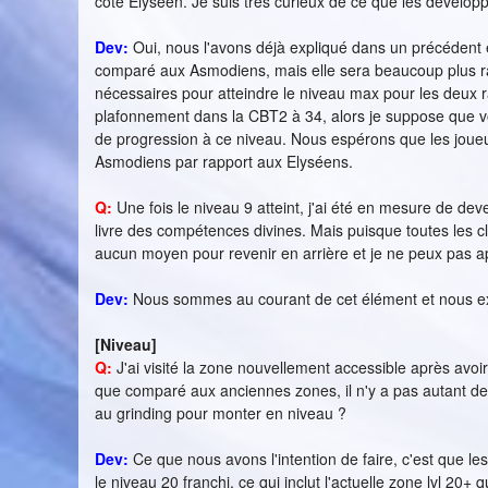
coté Elyséen. Je suis très curieux de ce que les dévelop
Dev:
Oui, nous l'avons déjà expliqué dans un précédent 
comparé aux Asmodiens, mais elle sera beaucoup plus rapi
nécessaires pour atteindre le niveau max pour les deux ra
plafonnement dans la CBT2 à 34, alors je suppose que v
de progression à ce niveau. Nous espérons que les joueur
Asmodiens par rapport aux Elyséens.
Q:
Une fois le niveau 9 atteint, j'ai été en mesure de de
livre des compétences divines. Mais puisque toutes les clas
aucun moyen pour revenir en arrière et je ne peux pas ap
Dev:
Nous sommes au courant de cet élément et nous exam
[Niveau]
Q:
J'ai visité la zone nouvellement accessible après avoir
que comparé aux anciennes zones, il n'y a pas autant de 
au grinding pour monter en niveau ?
Dev:
Ce que nous avons l'intention de faire, c'est que le
le niveau 20 franchi, ce qui inclut l'actuelle zone lvl 20