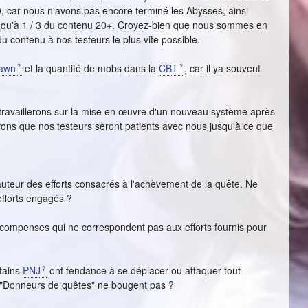
0, car nous n'avons pas encore terminé les Abysses, ainsi
s qu'à 1 / 3 du contenu 20+. Croyez-bien que nous sommes en
du contenu à nos testeurs le plus vite possible.
awn
et la quantité de mobs dans la
CBT
, car il ya souvent
ravaillerons sur la mise en œuvre d'un nouveau système après
ons que nos testeurs seront patients avec nous jusqu'à ce que
teur des efforts consacrés à l'achèvement de la quête. Ne
fforts engagés ?
écompenses qui ne correspondent pas aux efforts fournis pour
rtains
PNJ
ont tendance à se déplacer ou attaquer tout
es "Donneurs de quêtes" ne bougent pas ?