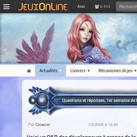
6 514
Aion
Actualités
L'univers
Mécanismes du jeu
Questions et réponses, 1er semaine de
Par
Crowzer
1/5/2008 à 19:46