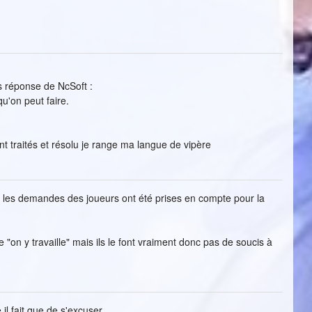
s réponse de NcSoft :
u'on peut faire.
t traités et résolu je range ma langue de vipère
ù les demandes des joueurs ont été prises en compte pour la
e "on y travaille" mais ils le font vraiment donc pas de soucis à
 il fait que de s'excuser.