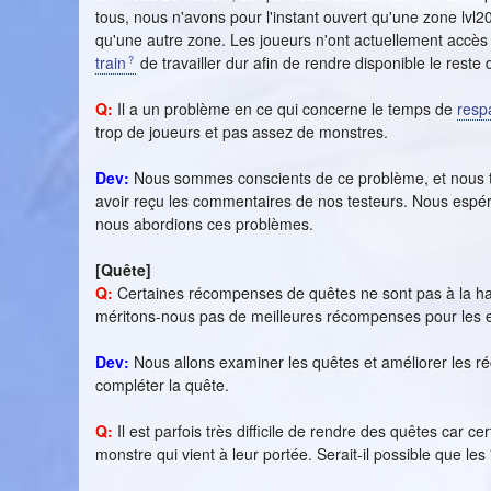
tous, nous n'avons pour l'instant ouvert qu'une zone lvl2
qu'une autre zone. Les joueurs n'ont actuellement accè
train
de travailler dur afin de rendre disponible le reste 
Q:
Il a un problème en ce qui concerne le temps de
resp
trop de joueurs et pas assez de monstres.
Dev:
Nous sommes conscients de ce problème, et nous t
avoir reçu les commentaires de nos testeurs. Nous espér
nous abordions ces problèmes.
[Quête]
Q:
Certaines récompenses de quêtes ne sont pas à la hau
méritons-nous pas de meilleures récompenses pour les e
Dev:
Nous allons examiner les quêtes et améliorer les r
compléter la quête.
Q:
Il est parfois très difficile de rendre des quêtes car ce
monstre qui vient à leur portée. Serait-il possible que l