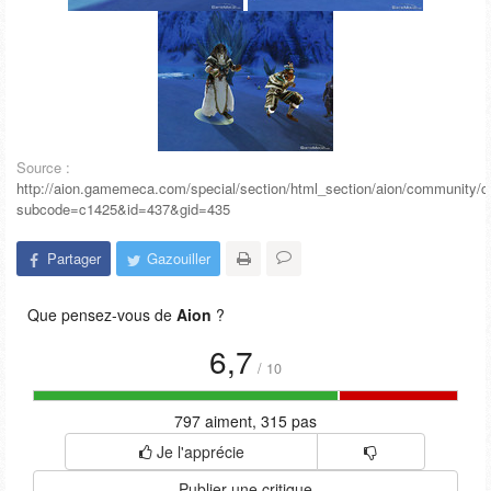
Source :
http://aion.gamemeca.com/special/section/html_section/aion/community/
subcode=c1425&id=437&gid=435
Partager
Gazouiller
Que pensez-vous de
Aion
?
6,7
/
10
797 aiment, 315 pas
Je l'apprécie
Publier une critique