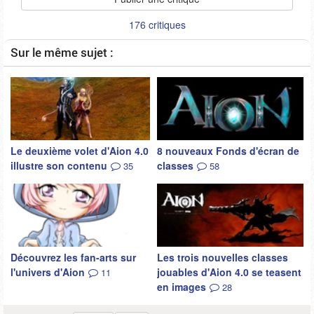
176 critiques
Sur le même sujet :
Le deuxième volet d'Aion 4.0
8 nouveaux Fonds d'écran de
illustre son contenu
classes
35
58
Découvrez les fan-arts sur
Les trois nouvelles classes
l'univers d'Aion
jouables d'Aion 4.0 se teasent
11
en images
28