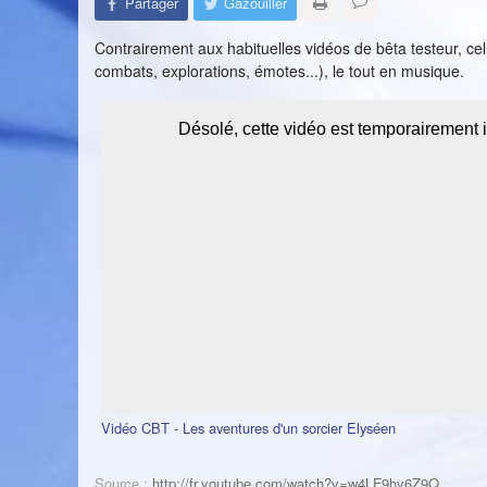
Partager
Gazouiller
Contrairement aux habituelles vidéos de bêta testeur, cel
combats, explorations, émotes...), le tout en musique.
Vidéo CBT - Les aventures d'un sorcier Elyséen
Source :
http://fr.youtube.com/watch?v=w4LF9hy6Z9Q