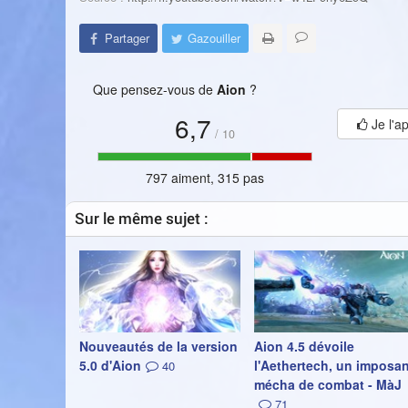
Partager
Gazouiller
Que pensez-vous de
Aion
?
6,7
Je l'a
/
10
797 aiment, 315 pas
Sur le même sujet :
Nouveautés de la version
Aion 4.5 dévoile
5.0 d'Aion
l'Aethertech, un imposan
40
mécha de combat - MàJ
71