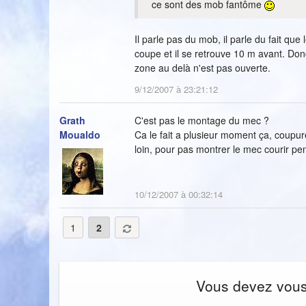
ce sont des mob fantôme
Il parle pas du mob, il parle du fait qu
coupe et il se retrouve 10 m avant. Donc 
zone au delà n'est pas ouverte.
9/12/2007 à 23:21:12
Grath
C'est pas le montage du mec ?
Moualdo
Ca le fait a plusieur moment ça, coupur
loin, pour pas montrer le mec courir p
10/12/2007 à 00:32:14
1
2
Vous devez vous i