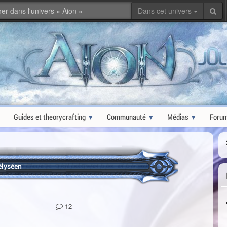
Dans cet univers
Guides et theorycrafting
Communauté
Médias
Foru
élyséen
12