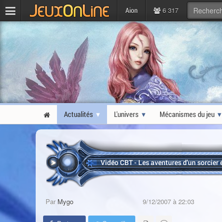
6 317
Aion
Actualités
L'univers
Mécanismes du jeu
Vidéo CBT - Les aventures d'un sorcier 
Par
Mygo
9/12/2007 à 22:03