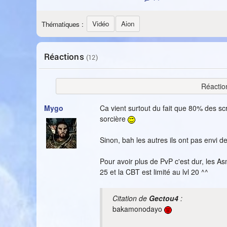
Vidéo
Aion
Thématiques :
Réactions
(12)
Réactio
Mygo
Ca vient surtout du fait que 80% des s
sorcière
Sinon, bah les autres ils ont pas envi d
Pour avoir plus de PvP c'est dur, les As
25 et la CBT est limité au lvl 20 ^^
Citation de
Gectou4
:
bakamonodayo