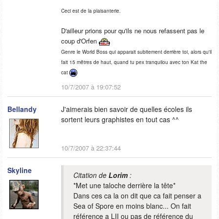
Ceci est de la plaisanterie.
D'ailleur prions pour qu'ils ne nous refassent pas le
coup d'Orfen
Genre le World Boss qui apparait subitement derrière toi, alors qu'il
fait 15 mêtres de haut, quand tu pex tranquilou avec ton Kat the
cat
10/7/2007 à 19:07:52
Bellandy
J'aimerais bien savoir de quelles écoles ils
sortent leurs graphistes en tout cas ^^
10/7/2007 à 22:37:44
Skyline
Citation de
Lorim
:
*Met une taloche derrière la tête*
Dans ces ca la on dit que ca fait penser a
Sea of Spore en moins blanc... On fait
référence a LII ou pas de référence du