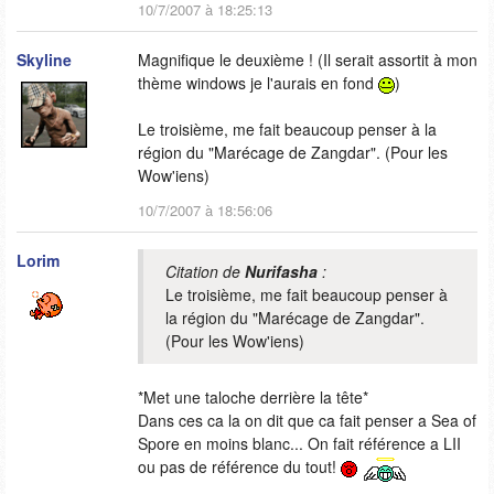
10/7/2007 à 18:25:13
Skyline
Magnifique le deuxième ! (Il serait assortit à mon
thème windows je l'aurais en fond
)
Le troisième, me fait beaucoup penser à la
région du "Marécage de Zangdar". (Pour les
Wow'iens)
10/7/2007 à 18:56:06
Lorim
Citation de
Nurifasha
:
Le troisième, me fait beaucoup penser à
la région du "Marécage de Zangdar".
(Pour les Wow'iens)
*Met une taloche derrière la tête*
Dans ces ca la on dit que ca fait penser a Sea of
Spore en moins blanc... On fait référence a LII
ou pas de référence du tout!